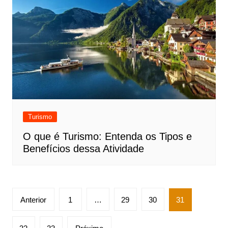
Turismo
O que é Turismo: Entenda os Tipos e
Benefícios dessa Atividade
Paginação
Anterior
1
…
29
30
31
de
posts