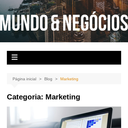
Ir
para
o
conteúdo
Página inicial
Blog
Marketing
Categoria:
Marketing