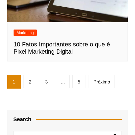
Marketing
10 Fatos Importantes sobre o que é
Pixel Marketing Digital
Paginação
1
2
3
…
5
Próximo
de
posts
Search