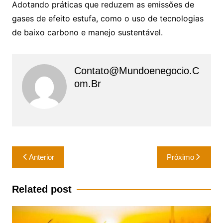
Adotando práticas que reduzem as emissões de
gases de efeito estufa, como o uso de tecnologias
de baixo carbono e manejo sustentável.
Contato@mundoenegocio.c
Om.br
Navegação
Anterior
Próximo
de
Post
Related post