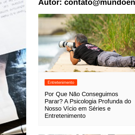
Autor:
contato@mundoen
Esportes
Fashion
Geral
Lifestyle
Marketing
Natureza
Negócios
Política
Saúde
Entretenimento
Tecnologia
Por Que Não Conseguimos
Parar? A Psicologia Profunda do
Turismo
Nosso Vício em Séries e
Entretenimento