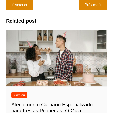
Navegação
Anterior
Próximo
de
Post
Related post
Comida
Atendimento Culinário Especializado
para Festas Pequenas: O Guia