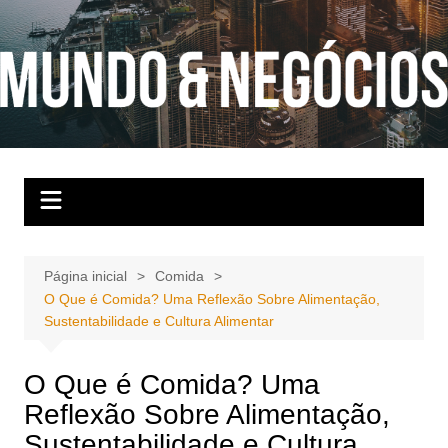
Ir
para
o
conteúdo
Página inicial
Comida
O Que é Comida? Uma Reflexão Sobre Alimentação,
Sustentabilidade e Cultura Alimentar
O Que é Comida? Uma
Reflexão Sobre Alimentação,
Sustentabilidade e Cultura