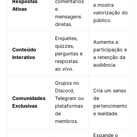
Respostas
comentários
e mostra
Ativas
e
valorização do
mensagens
público.
diretas.
Enquetes,
Aumenta a
quizzes,
Conteúdo
participação e
perguntas e
Interativo
a retenção da
respostas
audiência.
ao vivo.
Grupos no
Discord,
Cria um senso
Comunidades
Telegram ou
de
Exclusivas
plataformas
pertencimento
de
e lealdade.
membros.
Expande o