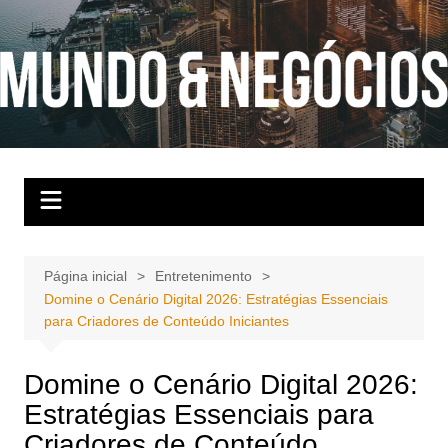
Ir
para
o
conteúdo
Página inicial
Entretenimento
Domine o Cenário Digital 2026: Estratégias Essenciais
para Criadores de Conteúdo Iniciantes
Domine o Cenário Digital 2026:
Estratégias Essenciais para
Criadores de Conteúdo