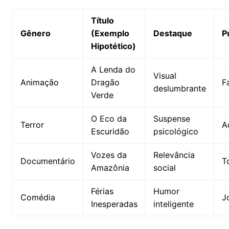
Título
Gênero
(Exemplo
Destaque
P
Hipotético)
A Lenda do
Visual
Animação
Dragão
F
deslumbrante
Verde
O Eco da
Suspense
Terror
A
Escuridão
psicológico
Vozes da
Relevância
Documentário
T
Amazônia
social
Férias
Humor
Comédia
J
Inesperadas
inteligente