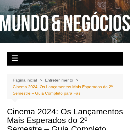
Ir
para
o
conteúdo
Página inicial
Entretenimento
Cinema 2024: Os Lançamentos Mais Esperados do 2º
Semestre – Guia Completo para Fãs!
Cinema 2024: Os Lançamentos
Mais Esperados do 2º
Semestre – Guia Completo