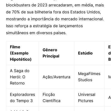
blockbusters de 2023 arrecadaram, em média, mais
de 70% de sua bilheteria fora dos Estados Unidos,
mostrando a importância do mercado internacional.
Isso reforça a estratégia de lançamentos
simultâneos em diversos países.
Filme
E
Gênero
(Exemplo
Estúdio
d
Principal
Hipotético)
B
A Saga do
MegaFilmes
Herói: O
Ação/Aventura
M
Studios
Retorno
Exploradores
Ficção
Universal
A
do Tempo 3
Científica
Pictures