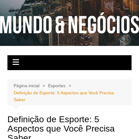
Ir
para
o
conteúdo
Página inicial
Esportes
Definição de Esporte: 5 Aspectos que Você Precisa
Saber
Definição de Esporte: 5
Aspectos que Você Precisa
Saber