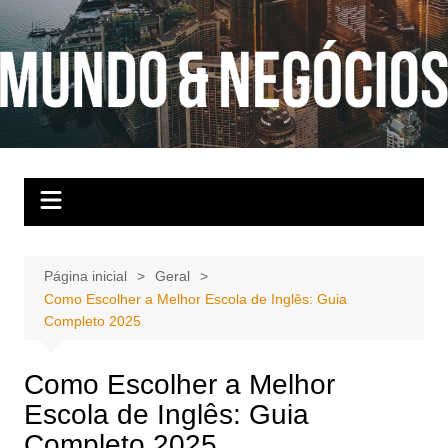
Ir
para
o
conteúdo
Página inicial
Geral
Como Escolher a Melhor Escola de Inglês: Guia
Completo 2025
Como Escolher a Melhor
Escola de Inglês: Guia
Completo 2025