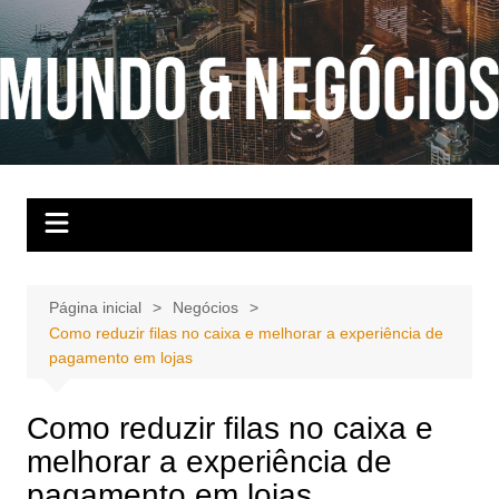
Ir
para
o
conteúdo
Página inicial
Negócios
Como reduzir filas no caixa e melhorar a experiência de
pagamento em lojas
Como reduzir filas no caixa e
melhorar a experiência de
pagamento em lojas