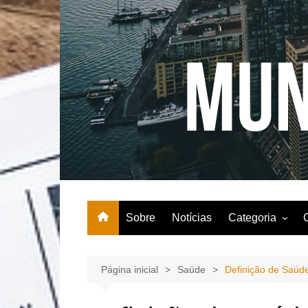
Ir
para
o
conteúdo
Sobre
Notícias
Categoria
Agricultura
Comida
Página inicial
Saúde
Definição de Saúd
Entretenimento