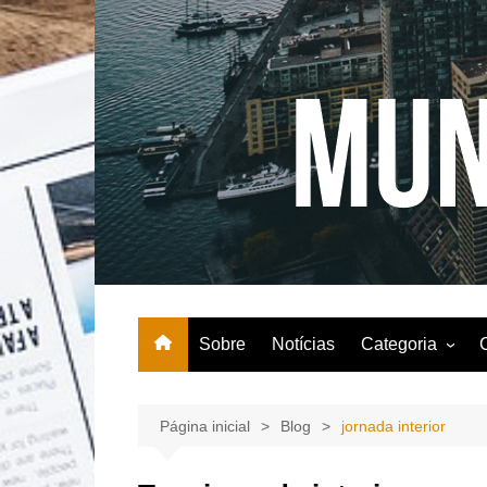
Ir
para
o
conteúdo
Sobre
Notícias
Categoria
Agricultura
Comida
Página inicial
Blog
jornada interior
Entretenimento