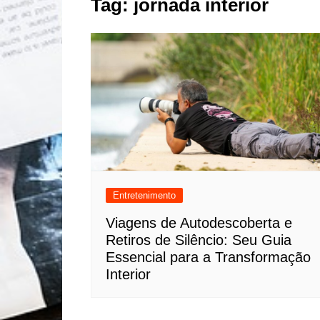
Tag:
jornada interior
Esportes
Fashion
Geral
Lifestyle
Marketing
Natureza
Negócios
Política
Saúde
Entretenimento
Tecnologia
Viagens de Autodescoberta e
Retiros de Silêncio: Seu Guia
Turismo
Essencial para a Transformação
Interior