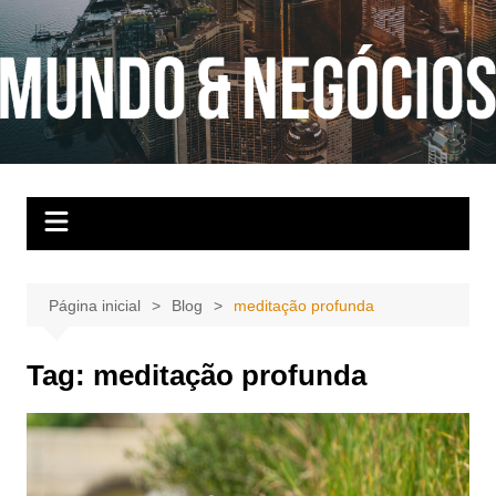
Ir
para
o
conteúdo
Página inicial
Blog
meditação profunda
Tag:
meditação profunda