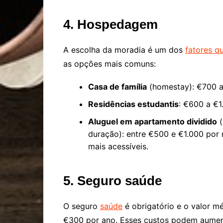
4. Hospedagem
A escolha da moradia é um dos
fatores qu
as opções mais comuns:
Casa de família
(homestay): €700 a
Residências estudantis
: €600 a €1
Aluguel em apartamento dividido
(
duração): entre €500 e €1.000 por 
mais acessíveis.
5. Seguro saúde
O seguro
saúde
é obrigatório e o valor m
€300 por ano. Esses custos podem aumen