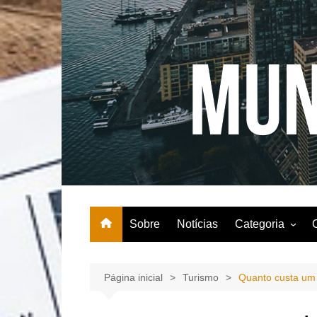
Ir
para
o
conteúdo
Sobre
Notícias
Categoria
Agricultura
Comida
Página inicial
Turismo
Quanto custa um 
Entretenimento