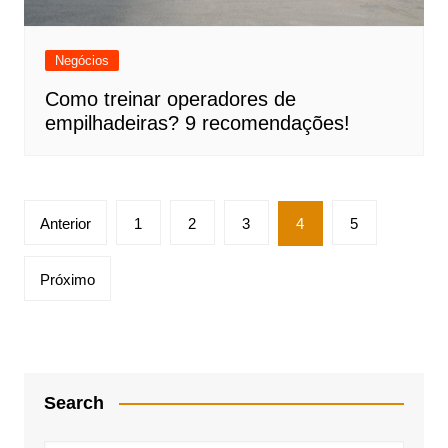
Negócios
Como treinar operadores de
empilhadeiras? 9 recomendações!
Paginação
Anterior
1
2
3
4
5
de
posts
Próximo
Search