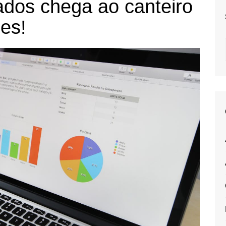
ados chega ao canteiro
ões!