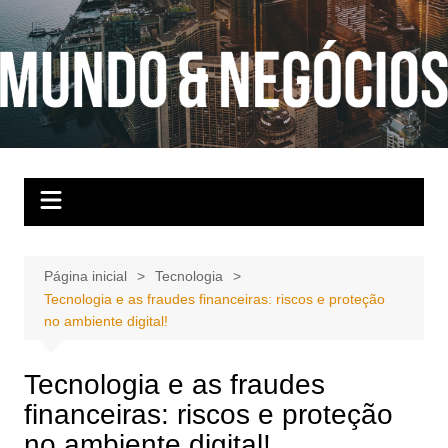
Ir
para
o
conteúdo
Página inicial
Tecnologia
Tecnologia e as fraudes financeiras: riscos e proteção
no ambiente digital!
Tecnologia e as fraudes
financeiras: riscos e proteção
no ambiente digital!