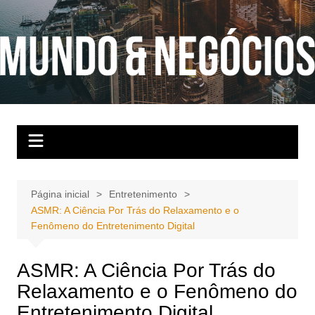
Ir
para
o
conteúdo
Página inicial
Entretenimento
ASMR: A Ciência Por Trás do Relaxamento e o
Fenômeno do Entretenimento Digital
ASMR: A Ciência Por Trás do
Relaxamento e o Fenômeno do
Entretenimento Digital