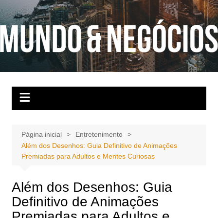
Ir
para
o
conteúdo
Página inicial
Entretenimento
Além dos Desenhos: Guia Definitivo de Animações
Premiadas para Adultos e Mentes Curiosas
Além dos Desenhos: Guia
Definitivo de Animações
Premiadas para Adultos e