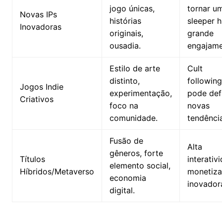
jogo únicas,
tornar u
Novas IPs
histórias
sleeper hi
Inovadoras
originais,
grande
ousadia.
engajame
Estilo de arte
Cult
distinto,
following
Jogos Indie
experimentação,
pode defi
Criativos
foco na
novas
comunidade.
tendênci
Fusão de
Alta
gêneros, forte
Títulos
interativ
elemento social,
Híbridos/Metaverso
monetiz
economia
inovador
digital.