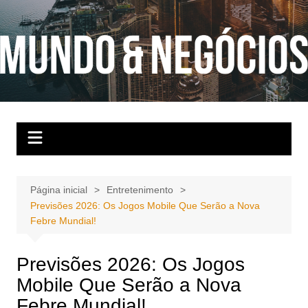
Ir
para
o
conteúdo
Página inicial
Entretenimento
Previsões 2026: Os Jogos Mobile Que Serão a Nova
Febre Mundial!
Previsões 2026: Os Jogos
Mobile Que Serão a Nova
Febre Mundial!