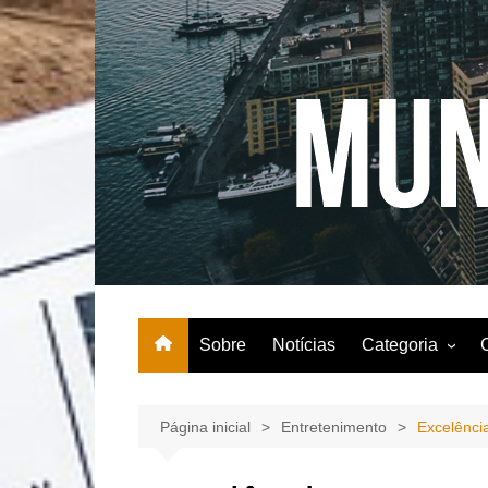
Ir
para
o
conteúdo
Sobre
Notícias
Categoria
Agricultura
Comida
Página inicial
Entretenimento
Excelênci
Entretenimento