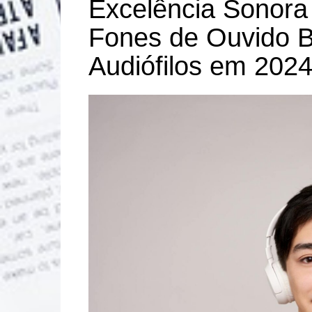
Excelência Sonora
Esportes
Fones de Ouvido B
Fashion
Geral
Audiófilos em 202
Lifestyle
Marketing
Natureza
Negócios
Política
Saúde
Tecnologia
Turismo