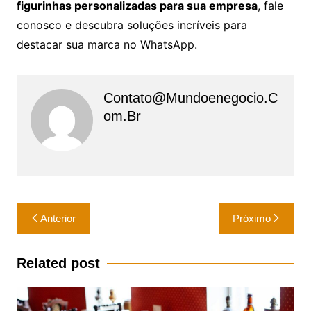
figurinhas personalizadas para sua empresa
, fale
conosco e descubra soluções incríveis para
destacar sua marca no WhatsApp.
Contato@mundoenegocio.c
Om.br
Navegação
Anterior
Próximo
de
Post
Related post