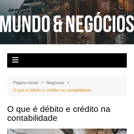
Ir
para
o
conteúdo
Página inicial
Negócios
O que é débito e crédito na contabilidade
O que é débito e crédito na
contabilidade