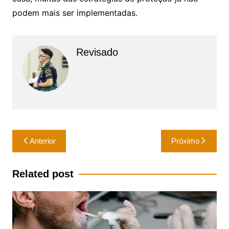
podem mais ser implementadas.
Revisado
Navegação
Anterior
Próximo
de
Post
Related post