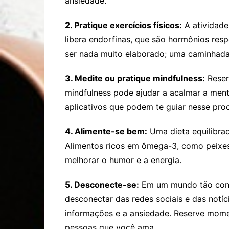
ansiedade.
2. Pratique exercícios físicos:
A atividade
libera endorfinas, que são hormônios res
ser nada muito elaborado; uma caminhada 
3. Medite ou pratique mindfulness:
Reser
mindfulness pode ajudar a acalmar a ment
aplicativos que podem te guiar nesse pro
4. Alimente-se bem:
Uma dieta equilibra
Alimentos ricos em ômega-3, como peixes,
melhorar o humor e a energia.
5. Desconecte-se:
Em um mundo tão conec
desconectar das redes sociais e das notíc
informações e a ansiedade. Reserve mom
pessoas que você ama.