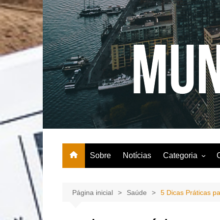
Ir
para
o
conteúdo
Sobre
Notícias
Categoria
Agricultura
Comida
Página inicial
Saúde
5 Dicas Práticas p
Entretenimento