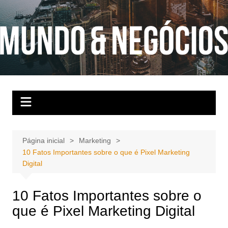
Ir
para
o
conteúdo
Página inicial
Marketing
10 Fatos Importantes sobre o que é Pixel Marketing
Digital
10 Fatos Importantes sobre o
que é Pixel Marketing Digital