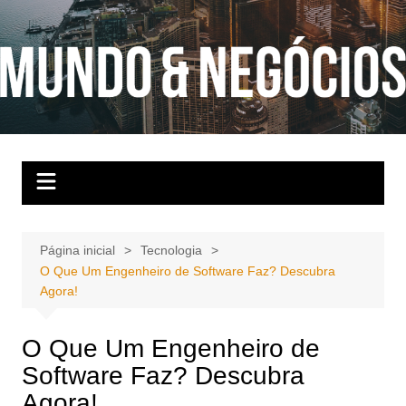
Ir
para
o
conteúdo
Página inicial
Tecnologia
O Que Um Engenheiro de Software Faz? Descubra
Agora!
O Que Um Engenheiro de
Software Faz? Descubra
Agora!