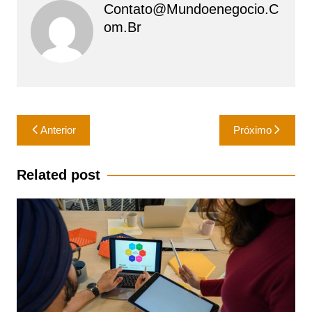
Contato@mundoenegocio.c
Om.br
Navegação
Anterior
Próximo
de
Post
Related post